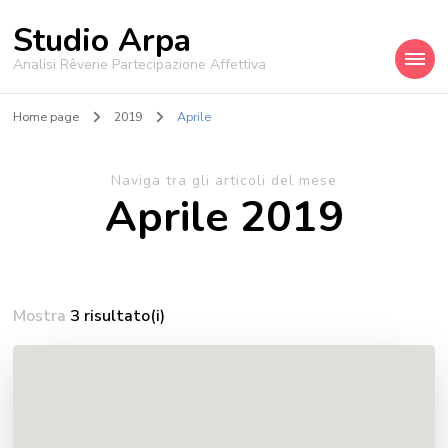
Studio Arpa
Analisi Rêverie Partecipazione Affettiva
Home page
2019
Aprile
Naviga tra gli articoli del mese
Aprile 2019
Mostra
3 risultato(i)