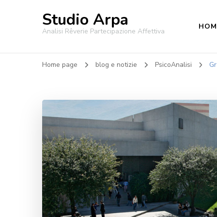
Studio Arpa
HOM
Analisi Rêverie Partecipazione Affettiva
Home page
blog e notizie
PsicoAnalisi
Gr