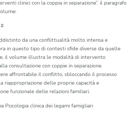
e
venti clinici con la coppia in separazione”. il paragrafo
Divorzio
volume:
6#
ddistinto da una conflittualità molto intensa e
ra in questo tipo di contesti sfide diverse da quelle
e, il volume illustra le modalità di intervento
alla consultazione con coppie in separazione.
dere affrontabile il conflitto, sbloccando il processo
a riappropriazione delle proprie capacità e
one funzionale delle relazioni familiari.
na Psicologia clinica dei legami famigliari