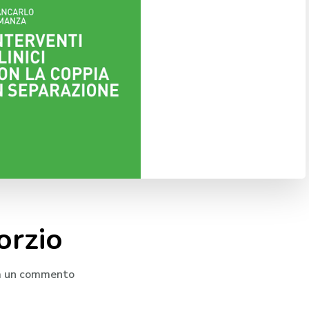
orzio
su
a un commento
Separazione