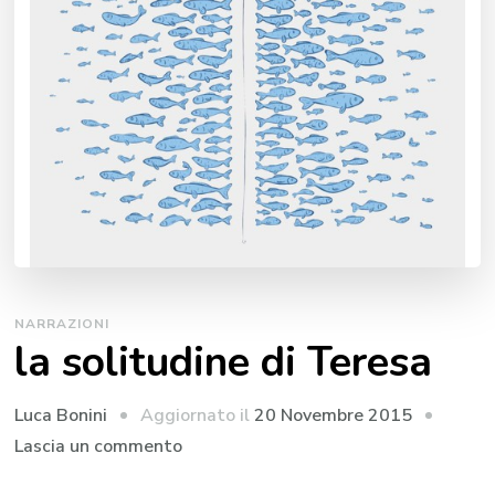
NARRAZIONI
la solitudine di Teresa
Aggiornato il
20 Novembre 2015
Luca Bonini
su
Lascia un commento
la