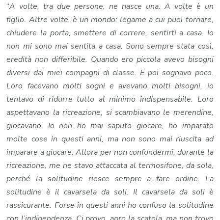
solitudine
“
A volte, tra due persone, ne nasce una. A volte è un
di
figlio. Altre volte, è un mondo: legame a cui puoi tornare,
Teresa
chiudere la porta, smettere di correre, sentirti a casa. Io
non mi sono mai sentita a casa. Sono sempre stata così,
eredità non differibile. Quando ero piccola avevo bisogni
diversi dai miei compagni di classe. E poi sognavo poco.
Loro facevano molti sogni e avevano molti bisogni, io
tentavo di ridurre tutto al minimo indispensabile. Loro
aspettavano la ricreazione, si scambiavano le merendine,
giocavano. Io non ho mai saputo giocare, ho imparato
molte cose in questi anni, ma non sono mai riuscita ad
imparare a giocare. Allora per non confondermi, durante la
ricreazione, me ne stavo attaccata al termosifone, da sola,
perché la solitudine riesce sempre a fare ordine. La
solitudine è il cavarsela da soli. Il cavarsela da soli è
rassicurante. Forse in questi anni ho confuso la solitudine
con l’indipendenza. Ci provo, apro la scatola, ma non trovo