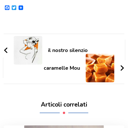
Facebook
Twitter
Navigazione
articoli
il nostro silenzio
caramelle Mou
Articoli correlati