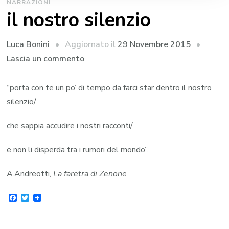
NARRAZIONI
il nostro silenzio
Aggiornato il
29 Novembre 2015
Luca Bonini
su
Lascia un commento
il
nostro
“porta con te un po’ di tempo da farci star dentro il nostro
silenzio
silenzio/
che sappia accudire i nostri racconti/
e non li disperda tra i rumori del mondo”.
A.Andreotti,
La faretra di Zenone
Facebook
Twitter