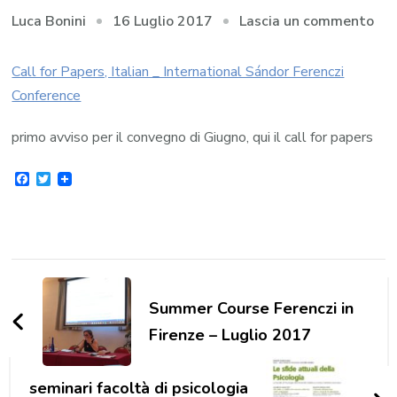
su
16 Luglio 2017
Lascia un commento
Luca Bonini
cal
for
Call for Papers, Italian _ International Sándor Ferenczi
pap
Conference
–
primo avviso per il convegno di Giugno, qui il call for papers
13
Int
Facebook
Twitter
Sán
Fer
Con
Navigazione
articoli
Summer Course Ferenczi in
Firenze – Luglio 2017
seminari facoltà di psicologia