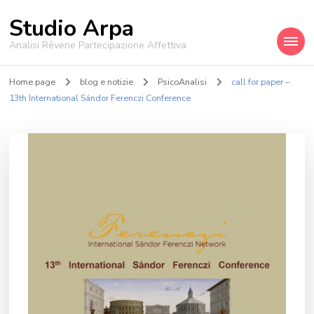
Studio Arpa
Analisi Rêverie Partecipazione Affettiva
Home page
blog e notizie
PsicoAnalisi
call for paper –
13th International Sándor Ferenczi Conference