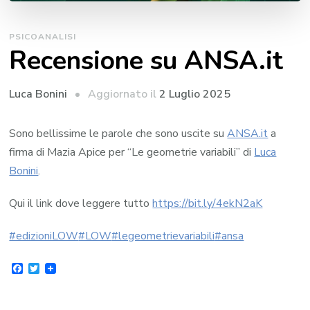
PSICOANALISI
Recensione su ANSA.it
Aggiornato il
2 Luglio 2025
Luca Bonini
Sono bellissime le parole che sono uscite su
ANSA.it
a
firma di Mazia Apice per “Le geometrie variabili” di
Luca
Bonini
.
Qui il link dove leggere tutto
https://bit.ly/4ekN2aK
#edizioniLOW
#LOW
#legeometrievariabili
#ansa
Facebook
Twitter