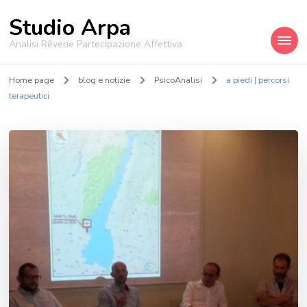
Studio Arpa
Analisi Rêverie Partecipazione Affettiva
Home page
blog e notizie
PsicoAnalisi
a piedi | percorsi
terapeutici