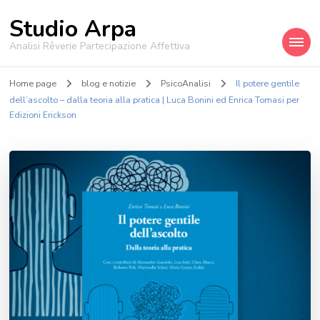
Studio Arpa
Analisi Rêverie Partecipazione Affettiva
Home page
blog e notizie
PsicoAnalisi
Il potere gentile
dell’ascolto – dalla teoria alla pratica | Luca Bonini ed Enrica Tomasi per
Edizioni Erickson