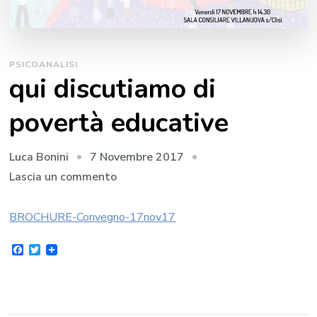
PSICOANALISI
qui discutiamo di
povertà educative
7 Novembre 2017
Luca Bonini
su
Lascia un commento
qui
discutiamo
BROCHURE-Convegno-17nov17
di
Facebook
Twitter
povertà
educative