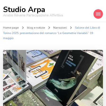
Studio Arpa
Analisi Rêverie Partecipazione Affettiva
Home page
blog e notizie
Narrazioni
Salone del Libro di
Torino 2025: presentazione del romanzo “Le Geometrie Variabili” 19
maggio